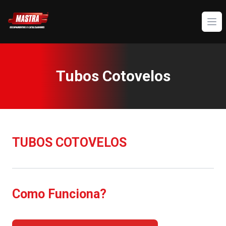
5605542e-eeb1-4767-9547-f6f155565e2e.png
Ope
Tubos Cotovelos
TUBOS COTOVELOS
Como Funciona?