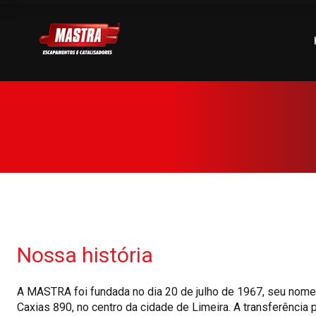
5605542e-eeb1-4767-9547-f6f155565e2e.png
Nossa história
A MASTRA foi fundada no dia 20 de julho de 1967, seu nome
Caxias 890, no centro da cidade de Limeira. A transferência p