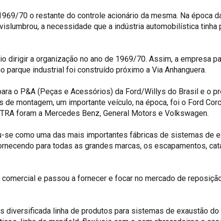
1969/70 o restante do controle acionário da mesma. Na época d
islumbrou, a necessidade que a indústria automobilística tinha p
o dirigir a organização no ano de 1969/70. Assim, a empresa p
rno parque industrial foi construído próximo a Via Anhanguera.
 para o P&A (Peças e Acessórios) da Ford/Willys do Brasil e o p
s de montagem, um importante veículo, na época, foi o Ford Corc
STRA foram a Mercedes Benz, General Motors e Volkswagen.
ou-se como uma das mais importantes fábricas de sistemas de 
ornecendo para todas as grandes marcas, os escapamentos, catal
omercial e passou a fornecer e focar no mercado de reposição
diversificada linha de produtos para sistemas de exaustão do 