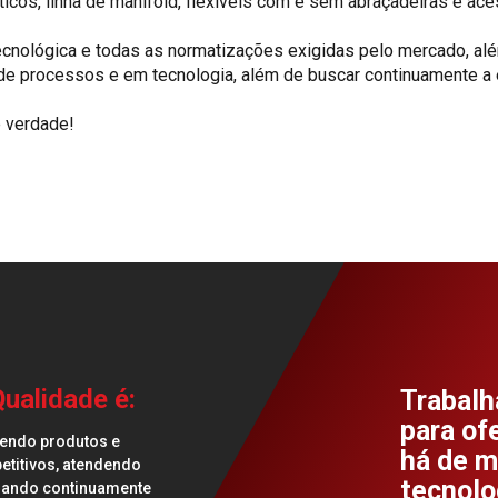
icos, linha de manifold, flexíveis com e sem abraçadeiras e ac
ológica e todas as normatizações exigidas pelo mercado, além 
e processos e em tecnologia, além de buscar continuamente a 
e verdade!
ualidade é:
Trabal
para of
cendo produtos e
há de m
etitivos, atendendo
tecnolo
orando continuamente