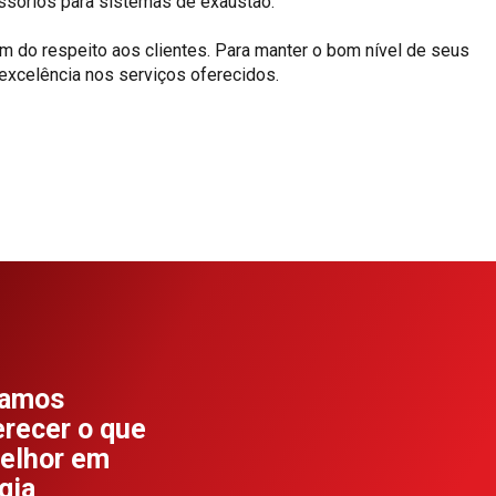
essórios para sistemas de exaustão.
do respeito aos clientes. Para manter o bom nível de seus
excelência nos serviços oferecidos.
hamos
erecer o que
elhor em
gia