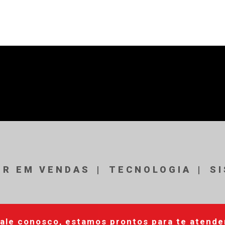
ER EM VENDAS
TECNOLOGIA
S
ale conosco, estamos prontos para te atende